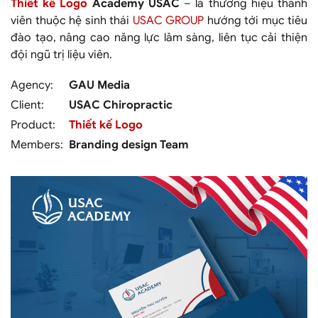
Thiết kế Logo
Academy USAC
– là thương hiệu thành
viên thuộc hệ sinh thái
USAC GROUP
hướng tới mục tiêu
đào tạo, nâng cao năng lực lâm sàng, liên tục cải thiện
đội ngũ trị liệu viên.
Agency:
GAU Media
Client:
USAC Chiropractic
Product:
Thiết kế Logo
Members:
Branding design Team