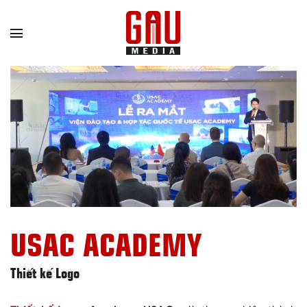
Chuyển
đến
nội
dung
USAC ACADEMY
Thiết kế Logo